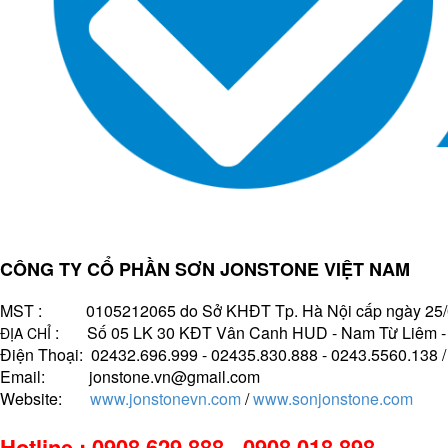
CÔNG TY CỔ PHẦN SƠN JONSTONE VIỆT NAM
MST : 0105212065 do Sở KHĐT Tp. Hà Nội cấp ngày 25/
: Số 05 LK 30 KĐT Vân Canh HUD - Nam Từ Liêm - H
ĐỊA CHỈ
Điện Thoại: 02432.696.999 - 02435.830.888 - 0243.5560.138 
Email: jonstone.vn@gmail.com
Website:
www.jonstonevn.com
/
www.sonjonstone.com
Hotline : 0908.629.888 - 0908.018.898